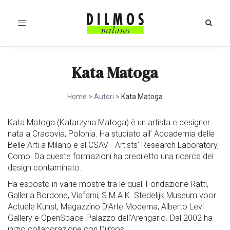
Toggle
navigation
Kata Matoga
Home
>
Autori
>
Kata Matoga
Kata Matoga (Katarzyna Matoga) è un artista e designer
nata a Cracovia, Polonia. Ha studiato all’ Accademia delle
Belle Arti a Milano e al CSAV - Artists' Research Laboratory,
Como. Da queste formazioni ha prediletto una ricerca del
design contaminato.
Ha esposto in varie mostre tra le quali Fondazione Ratti,
Galleria Bordone, Viafarni, S.M.A.K. Stedelijk Museum voor
Actuele Kunst, Magazzino D’Arte Moderna, Alberto Levi
Gallery e OpenSpace-Palazzo dell'Arengario. Dal 2002 ha
inizio collaborazione con Dilmos.