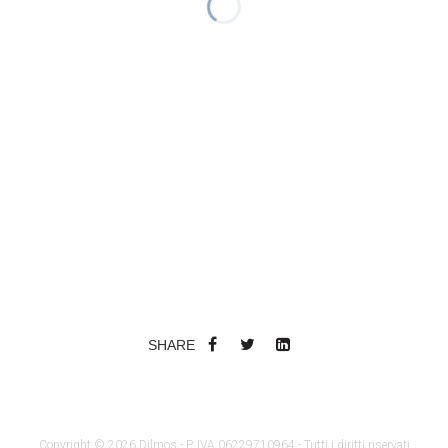
SHARE
Copyright © 2026 Dilmos - P. IVA 06229710964 - Tutti i diritti riservati