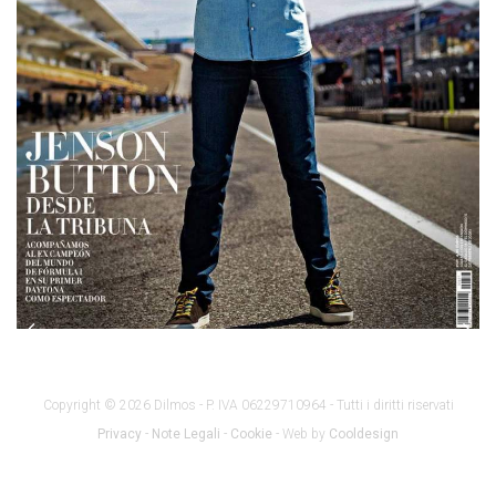
Copyright © 2026 Dilmos - P. IVA 06229710964 - Tutti i diritti riservati
Privacy
-
Note Legali
-
Cookie
- Web by
Cooldesign