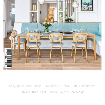
Copyright © 2026 Dilmos - P. IVA 06229710964 - Tutti i diritti riservati
Privacy
-
Note Legali
-
Cookie
- Web by
Cooldesign