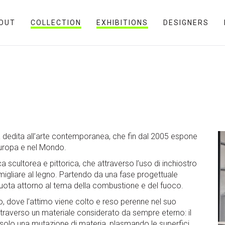
OUT
COLLECTION
EXHIBITIONS
DESIGNERS
ana dedita all’arte contemporanea, che fin dal 2005 espone
Europa e nel Mondo.
ca scultorea e pittorica, che attraverso l’uso di inchiostro
migliare al legno. Partendo da una fase progettuale
ruota attorno al tema della combustione e del fuoco.
, dove l’attimo viene colto e reso perenne nel suo
ttraverso un materiale considerato da sempre eterno: il
solo una mutazione di materia, plasmando le superfici,