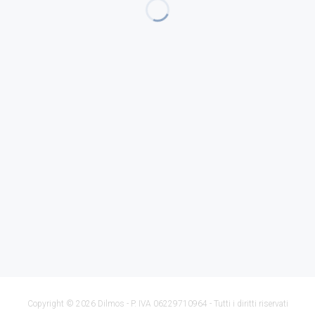
Copyright © 2026 Dilmos - P. IVA 06229710964 - Tutti i diritti riservati