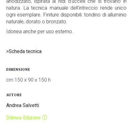
anodizzato, ispirata ai nidi d'uccelli che si trovano in
natura. La tecnica manuale dell'intreccio rende unico
ogni esemplare. Finiture disponibili: tondino di alluminio
naturale, dorato o bronzato.
Idonea anche per uso esterno.
>Scheda tecnica
DIMENSIONE
cm 150 x 90 x 150 h
AUTORE
Andrea Salvetti
Dilmos Edizioni