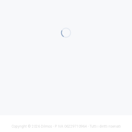
Copyright © 2026 Dilmos - P. IVA 06229710964 - Tutti i diritti riservati