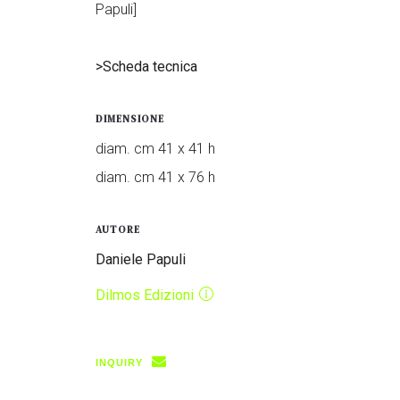
Papuli]
>Scheda tecnica
DIMENSIONE
diam. cm 41 x 41 h
diam. cm 41 x 76 h
AUTORE
Daniele Papuli
Dilmos Edizioni
INQUIRY