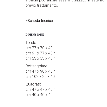
Tronchi può anche essere utilizzato in esterno
previo trattamento.
>Scheda tecnica
DIMENSIONE
Tondo
cm 77 x 70 x 40 h
cm 91 x 77 x 40 h
cm 53 x 53 x 40 h
Rettangolare
cm 47 x 90 x 40 h
cm 102 x 30 x 40 h
Quadrato
cm 47 x 47 x 40 h
cm 40 x 40 x 40 h