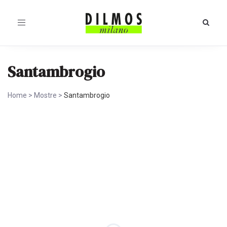
Toggle
navigation
Santambrogio
Home
>
Mostre
>
Santambrogio